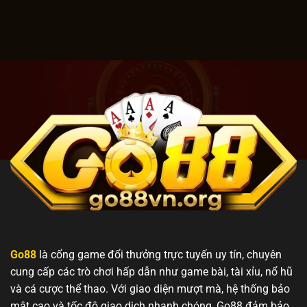
Go88
là cổng game đổi thưởng trực tuyến uy tín, chuyên
cung cấp các trò chơi hấp dẫn như game bài, tài xỉu, nổ hũ
và cá cược thể thao. Với giao diện mượt mà, hệ thống bảo
mật cao và tốc độ giao dịch nhanh chóng, Go88 đảm bảo