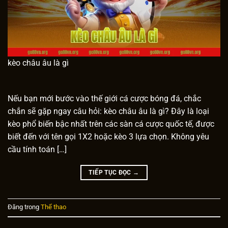
kèo châu âu là gì
Nếu bạn mới bước vào thế giới cá cược bóng đá, chắc
chắn sẽ gặp ngay câu hỏi: kèo châu âu là gì? Đây là loại
kèo phổ biến bậc nhất trên các sàn cá cược quốc tế, được
biết đến với tên gọi 1X2 hoặc kèo 3 lựa chọn. Không yêu
cầu tính toán […]
TIẾP TỤC ĐỌC
→
Đăng trong
Thể thao