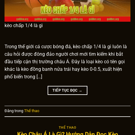
kèo chấp 1/4 là gì
Trong thế giới cá cược bóng đá, kèo chấp 1/4 là gì luôn là
câu hỏi được đông đảo người chơi mới tìm kiếm khi bắt
đầu tiếp cận thị trường châu Á. Đây là loại kèo có tên gọi
khác là kèo đồng banh nửa trái hay kèo 0-0.5, xuất hiện
phổ biến trong […]
TIẾP TỤC ĐỌC
→
Đăng trong
Thể thao
THỂ THAO
Kèo Châu Á Là Gì? Hướng Dẫn Đọc Kèo