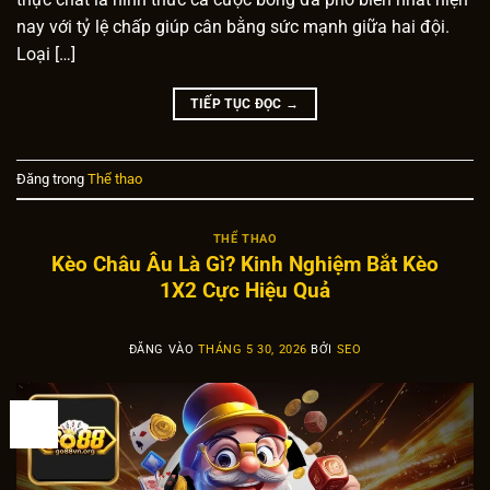
nay với tỷ lệ chấp giúp cân bằng sức mạnh giữa hai đội.
Loại […]
TIẾP TỤC ĐỌC
→
Đăng trong
Thể thao
THỂ THAO
Kèo Châu Âu Là Gì? Kinh Nghiệm Bắt Kèo
1X2 Cực Hiệu Quả
ĐĂNG VÀO
THÁNG 5 30, 2026
BỞI
SEO
30
Th5