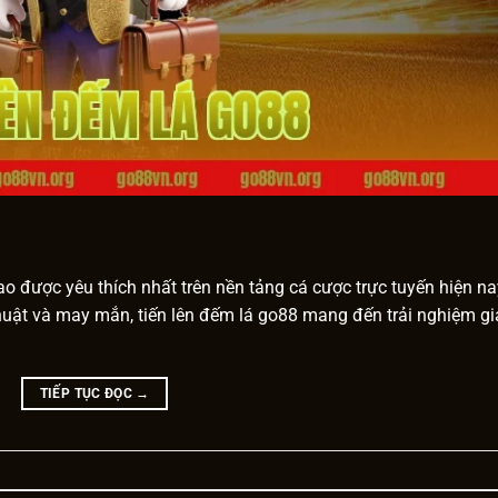
cao được yêu thích nhất trên nền tảng cá cược trực tuyến hiện na
thuật và may mắn, tiến lên đếm lá go88 mang đến trải nghiệm gi
TIẾP TỤC ĐỌC
→