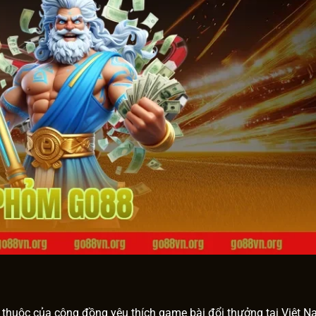
thuộc của cộng đồng yêu thích game bài đổi thưởng tại Việt N