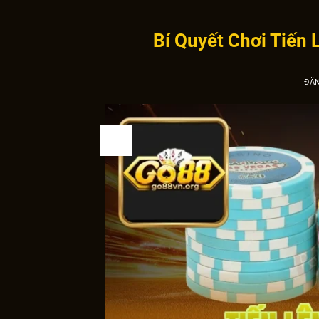
Bí Quyết Chơi Tiế
ĐĂ
30
Th5