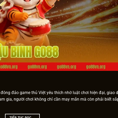
 đông đảo game thủ Việt yêu thích nhờ luật chơi hiện đại, giao 
ham gia, người chơi không chỉ cần may mắn mà còn phải biết sắ
TIẾP TỤC ĐỌC
→