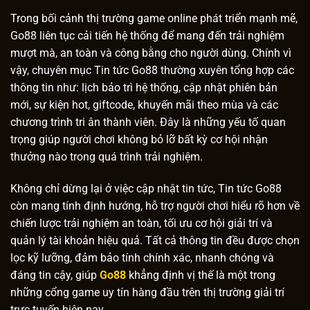
Trong bối cảnh thị trường game online phát triển mạnh mẽ,
Go88 liên tục cải tiến hệ thống để mang đến trải nghiệm
mượt mà, an toàn và công bằng cho người dùng. Chính vì
vậy, chuyên mục Tin tức Go88 thường xuyên tổng hợp các
thông tin như: lịch bảo trì hệ thống, cập nhật phiên bản
mới, sự kiện hot, giftcode, khuyến mãi theo mùa và các
chương trình tri ân thành viên. Đây là những yếu tố quan
trọng giúp người chơi không bỏ lỡ bất kỳ cơ hội nhận
thưởng nào trong quá trình trải nghiệm.
Không chỉ dừng lại ở việc cập nhật tin tức, Tin tức Go88
còn mang tính định hướng, hỗ trợ người chơi hiểu rõ hơn về
chiến lược trải nghiệm an toàn, tối ưu cơ hội giải trí và
quản lý tài khoản hiệu quả. Tất cả thông tin đều được chọn
lọc kỹ lưỡng, đảm bảo tính chính xác, nhanh chóng và
đáng tin cậy, giúp
Go88
khẳng định vị thế là một trong
những cổng game uy tín hàng đầu trên thị trường giải trí
trực tuyến hiện nay.