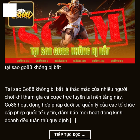
30
Th5
tại sao go88 không bị bắt
Tại sao Go88 không bị bắt là thắc mắc của nhiều người
chơi khi tham gia cá cược trực tuyến tại nền tảng này.
Go88 hoạt động hợp pháp dưới sự quản lý của các tổ chức
cấp phép quốc tế uy tín, đảm bảo mọi hoạt động kinh
doanh đều tuân thủ quy định […]
TIẾP TỤC ĐỌC
→