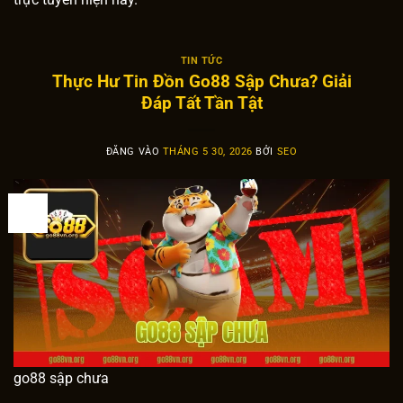
TIN TỨC
Thực Hư Tin Đồn Go88 Sập Chưa? Giải
Đáp Tất Tần Tật
ĐĂNG VÀO
THÁNG 5 30, 2026
BỞI
SEO
30
Th5
go88 sập chưa