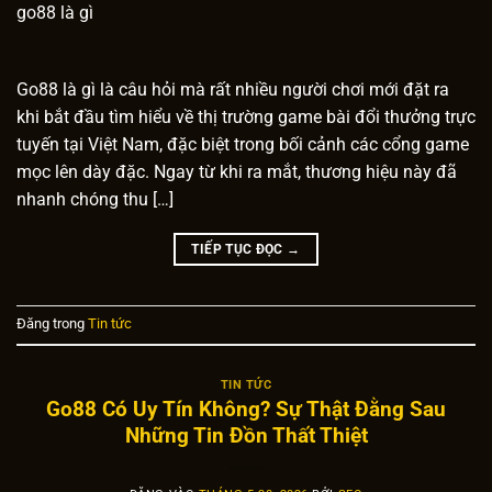
go88 là gì
Go88 là gì là câu hỏi mà rất nhiều người chơi mới đặt ra
khi bắt đầu tìm hiểu về thị trường game bài đổi thưởng trực
tuyến tại Việt Nam, đặc biệt trong bối cảnh các cổng game
mọc lên dày đặc. Ngay từ khi ra mắt, thương hiệu này đã
nhanh chóng thu […]
TIẾP TỤC ĐỌC
→
Đăng trong
Tin tức
TIN TỨC
Go88 Có Uy Tín Không? Sự Thật Đằng Sau
Những Tin Đồn Thất Thiệt