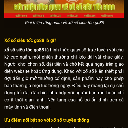
Giới thiệu tổng quan về xổ số siêu tốc go88
Xổ số siêu tốc go88
là gì?
xổ số siêu tốc go88
là hình thức quay số trực tuyến với chu
kỳ cực ngắn, mỗi phiên thường chỉ kéo dài vài chục giây.
Người chơi chọn số, đặt tiền và chờ kết quả ngay trên giao
diện website hoặc ứng dụng. Khác với xổ số kiến thiết phải
đợi đến giờ mở thưởng cố định, sản phẩm này cho phép
bạn tham gia mọi lúc trong ngày. Điều này mang lại sự chủ
động tối đa, đặc biệt phù hợp với người bận rộn hoặc chỉ
có ít thời gian rảnh. Nền tảng của hỗ trợ ổn định trên cả
máy tính và điện thoại.
Ưu điểm nổi bật so với xổ số truyền thống