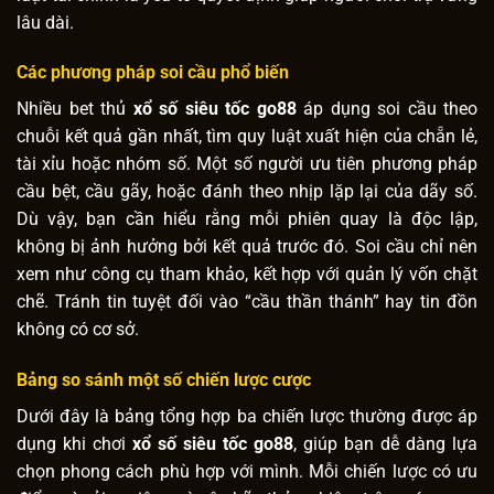
lâu dài.
Các phương pháp soi cầu phổ biến
Nhiều bet thủ
xổ số siêu tốc go88
áp dụng soi cầu theo
chuỗi kết quả gần nhất, tìm quy luật xuất hiện của chẵn lẻ,
tài xỉu hoặc nhóm số. Một số người ưu tiên phương pháp
cầu bệt, cầu gãy, hoặc đánh theo nhịp lặp lại của dãy số.
Dù vậy, bạn cần hiểu rằng mỗi phiên quay là độc lập,
không bị ảnh hưởng bởi kết quả trước đó. Soi cầu chỉ nên
xem như công cụ tham khảo, kết hợp với quản lý vốn chặt
chẽ. Tránh tin tuyệt đối vào “cầu thần thánh” hay tin đồn
không có cơ sở.
Bảng so sánh một số chiến lược cược
Dưới đây là bảng tổng hợp ba chiến lược thường được áp
dụng khi chơi
xổ số siêu tốc go88
, giúp bạn dễ dàng lựa
chọn phong cách phù hợp với mình. Mỗi chiến lược có ưu