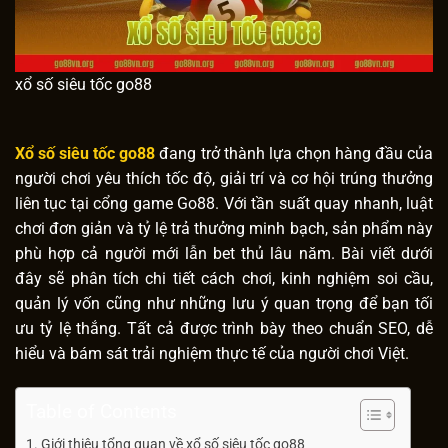
xổ số siêu tốc go88
Xổ số siêu tốc go88
đang trở thành lựa chọn hàng đầu của
người chơi yêu thích tốc độ, giải trí và cơ hội trúng thưởng
liên tục tại cổng game Go88. Với tần suất quay nhanh, luật
chơi đơn giản và tỷ lệ trả thưởng minh bạch, sản phẩm này
phù hợp cả người mới lẫn bet thủ lâu năm. Bài viết dưới
đây sẽ phân tích chi tiết cách chơi, kinh nghiệm soi cầu,
quản lý vốn cũng như những lưu ý quan trọng để bạn tối
ưu tỷ lệ thắng. Tất cả được trình bày theo chuẩn SEO, dễ
hiểu và bám sát trải nghiệm thực tế của người chơi Việt.
Table of Contents
Giới thiệu tổng quan về xổ số siêu tốc go88