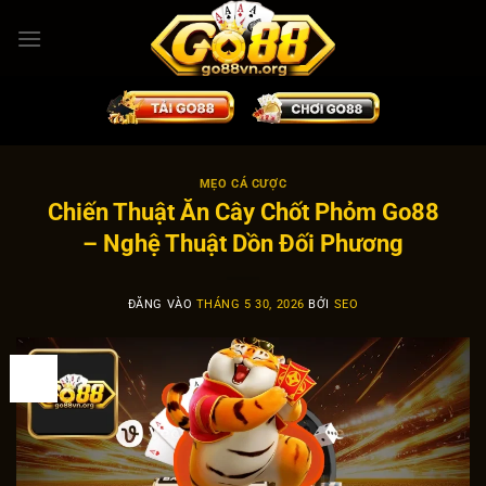
Bỏ
qua
nội
dung
MẸO CÁ CƯỢC
Chiến Thuật Ăn Cây Chốt Phỏm Go88
– Nghệ Thuật Dồn Đối Phương
ĐĂNG VÀO
THÁNG 5 30, 2026
BỞI
SEO
30
Th5