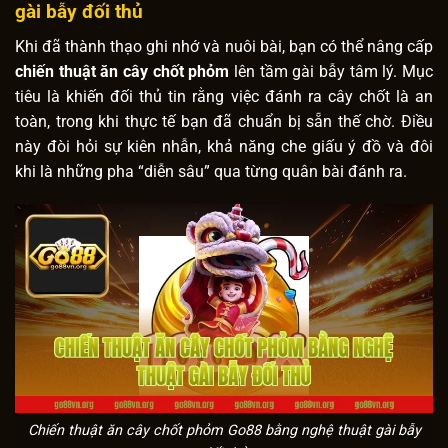
gài bẫy đối thủ
Khi đã thành thạo ghi nhớ và nuôi bài, bạn có thể nâng cấp
chiến thuật ăn cây chốt phỏm
lên tầm gài bẫy tâm lý. Mục
tiêu là khiến đối thủ tin rằng việc đánh ra cây chốt là an
toàn, trong khi thực tế bạn đã chuẩn bị sẵn thế chờ. Điều
này đòi hỏi sự kiên nhẫn, khả năng che giấu ý đồ và đôi
khi là những pha “diễn sâu” qua từng quân bài đánh ra.
Chiến thuật ăn cây chốt phỏm Go88 bằng nghệ thuật gài bẫy