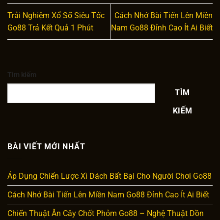
Trải Nghiệm Xổ Số Siêu Tốc
Cách Nhớ Bài Tiến Lên Miền
Go88 Trả Kết Quả 1 Phút
Nam Go88 Đỉnh Cao Ít Ai Biết
Tìm kiếm
TÌM
KIẾM
BÀI VIẾT MỚI NHẤT
Áp Dụng Chiến Lược Xì Dách Bất Bại Cho Người Chơi Go88
Cách Nhớ Bài Tiến Lên Miền Nam Go88 Đỉnh Cao Ít Ai Biết
Chiến Thuật Ăn Cây Chốt Phỏm Go88 – Nghệ Thuật Dồn