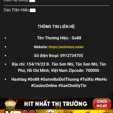
Ceo Trần Hiếu
THÔNG TIN LIÊN HỆ:
Tên Thương Hiệu : Go88
Website:
https://antivirus.news
Số điện thoại: 0912734705
Địa chỉ: 154/19/22 Đ. Tân Sơn Nhì, Tân Sơn Nhì, Tân
Phú, Hồ Chí Minh, Việt Nam Zipcode: 700000
Hashtag #Go88 #GameBaiDoiThuong #TaiXiu #NoHu
#CasinoOnline #SanChoiUyTin