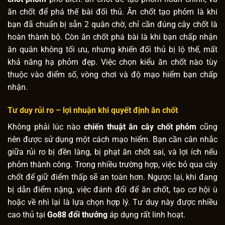
ăn chốt để phá thế bài đối thủ. Ăn chốt tạo phỏm là khi
bạn đã chuẩn bị sẵn 2 quân chờ, chỉ cần đúng cây chốt là
hoàn thành bộ. Còn ăn chốt phá bài là khi bạn chấp nhận
ăn quân không tối ưu, nhưng khiến đối thủ bị lộ thế, mất
khả năng hạ phỏm đẹp. Việc chọn kiểu ăn chốt nào tùy
thuộc vào điểm số, vòng chơi và độ mạo hiểm bạn chấp
nhận.
Tư duy rủi ro – lợi nhuận khi quyết định ăn chốt
Không phải lúc nào
chiến thuật ăn cây chốt phỏm
cũng
nên được sử dụng một cách mạo hiểm. Bạn cần cân nhắc
giữa rủi ro bị đền làng, bị phạt ăn chốt sai, và lợi ích nếu
phỏm thành công. Trong nhiều trường hợp, việc bỏ qua cây
chốt để giữ điểm thấp sẽ an toàn hơn. Ngược lại, khi đang
bị dẫn điểm nặng, việc đánh đổi để ăn chốt, tạo cơ hội ù
hoặc về nhì lại là lựa chọn hợp lý. Tư duy này được nhiều
cao thủ tại
Go88 đổi thưởng
áp dụng rất linh hoạt.