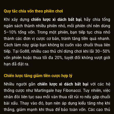
Quy tắc chia vốn theo phiên chơi
Khi xây dựng
chiến lược xì dách bất bại
, hãy chia tổng
ngân sách thành nhiều phiên nhỏ, mỗi phiên chỉ nên dùng
5–10% tổng vốn. Trong một phiên, bạn tiếp tục chia nhỏ
thành các đơn vị cược cơ bản, tránh tăng tiền quá nhanh.
Cách làm này giúp bạn không bị cuốn vào chuỗi thua liên
tiếp. Tại Go88, nhiều cao thủ chỉ dừng chơi khi lãi 30–50%
vốn phiên hoặc thua tối đa 20%, tuyệt đối không vượt giới
hạn đã đặt ra.
Chiến lược tăng giảm tiền cược hợp lý
Nhiều người gắn
chiến lược xì dách bất bại
với các hệ
thống cược như Martingale hay Fibonacci. Tuy nhiên, việc
nhân đôi liên tục sau mỗi ván thua rất rủi ro nếu gặp chuỗi
bài xấu. Thay vào đó, bạn nên áp dụng kiểu tăng nhẹ khi
thắng, giảm mạnh khi thua để bảo toàn vốn. Các cao thủ