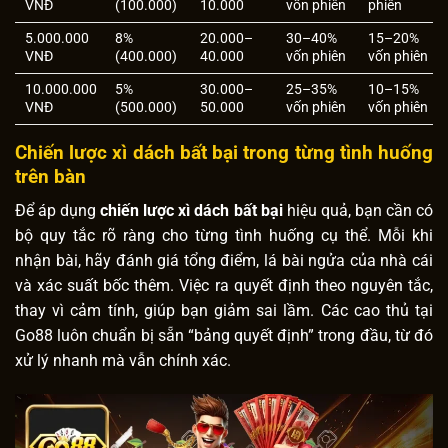
VNĐ
(100.000)
10.000
vốn phiên
phiên
5.000.000
8%
20.000–
30–40%
15–20%
VNĐ
(400.000)
40.000
vốn phiên
vốn phiên
10.000.000
5%
30.000–
25–35%
10–15%
VNĐ
(500.000)
50.000
vốn phiên
vốn phiên
Chiến lược xì dách bất bại trong từng tình huống
trên bàn
Để áp dụng
chiến lược xì dách bất bại
hiệu quả, bạn cần có
bộ quy tắc rõ ràng cho từng tình huống cụ thể. Mỗi khi
nhận bài, hãy đánh giá tổng điểm, lá bài ngửa của nhà cái
và xác suất bốc thêm. Việc ra quyết định theo nguyên tắc,
thay vì cảm tính, giúp bạn giảm sai lầm. Các cao thủ tại
Go88 luôn chuẩn bị sẵn “bảng quyết định” trong đầu, từ đó
xử lý nhanh mà vẫn chính xác.