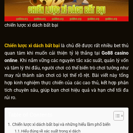
chiến lược xì dách bất bại
Chiến lược xì dách bất bại
là chủ đề được rất nhiều bet thủ
quan tâm khi muốn cải thiện tỷ lệ thắng tại
Go88 casino
online
. Khi nắm vững các nguyên tắc xác suất, quản lý vốn
và tâm lý thi đấu, người chơi có thể biến trò chơi tưởng như
may rủi thành sân chơi có lợi thế rõ rệt. Bài viết này tổng
hợp kinh nghiệm thực chiến của các cao thủ, kết hợp phân
tích chuyên sâu, giúp bạn chơi hiệu quả và hạn chế tối đa
rủi ro.
Table of Contents
Chiến lược xì dách bất bại và những hiểu lầm phổ biến
Hiểu đúng về xác suất trong xì dách