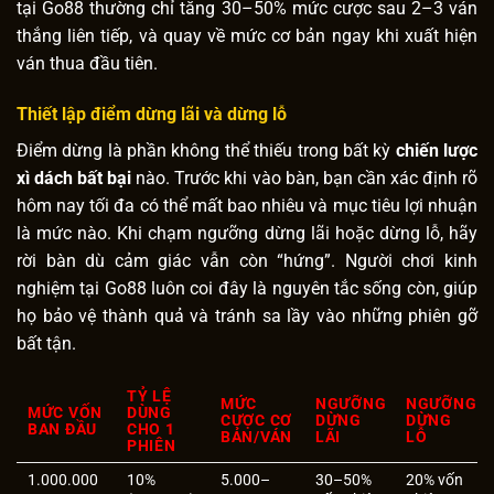
tại Go88 thường chỉ tăng 30–50% mức cược sau 2–3 ván
thắng liên tiếp, và quay về mức cơ bản ngay khi xuất hiện
ván thua đầu tiên.
Thiết lập điểm dừng lãi và dừng lỗ
Điểm dừng là phần không thể thiếu trong bất kỳ
chiến lược
xì dách bất bại
nào. Trước khi vào bàn, bạn cần xác định rõ
hôm nay tối đa có thể mất bao nhiêu và mục tiêu lợi nhuận
là mức nào. Khi chạm ngưỡng dừng lãi hoặc dừng lỗ, hãy
rời bàn dù cảm giác vẫn còn “hứng”. Người chơi kinh
nghiệm tại Go88 luôn coi đây là nguyên tắc sống còn, giúp
họ bảo vệ thành quả và tránh sa lầy vào những phiên gỡ
bất tận.
TỶ LỆ
MỨC
NGƯỠNG
NGƯỠNG
MỨC VỐN
DÙNG
CƯỢC CƠ
DỪNG
DỪNG
BAN ĐẦU
CHO 1
BẢN/VÁN
LÃI
LỖ
PHIÊN
1.000.000
10%
5.000–
30–50%
20% vốn