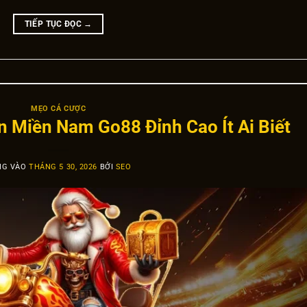
TIẾP TỤC ĐỌC
→
MẸO CÁ CƯỢC
n Miền Nam Go88 Đỉnh Cao Ít Ai Biết
NG VÀO
THÁNG 5 30, 2026
BỞI
SEO