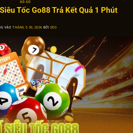
XỔ SỐ
Siêu Tốc Go88 Trả Kết Quả 1 Phút
NG VÀO
THÁNG 5 30, 2026
BỞI
SEO