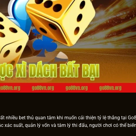
rất nhiều bet thủ quan tâm khi muốn cải thiện tỷ lệ thắng tại Go
 xác suất, quản lý vốn và tâm lý thi đấu, người chơi có thể biế