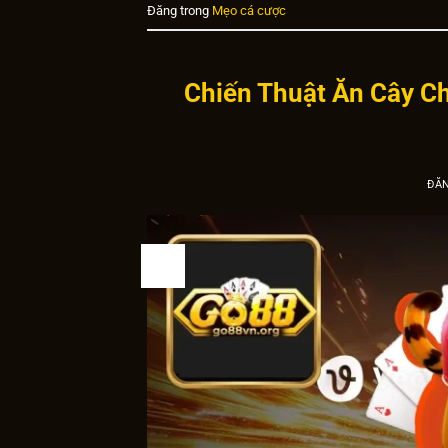
Đăng trong
Mẹo cá cược
Chiến Thuật Ăn Cây C
ĐĂ
30
Th5