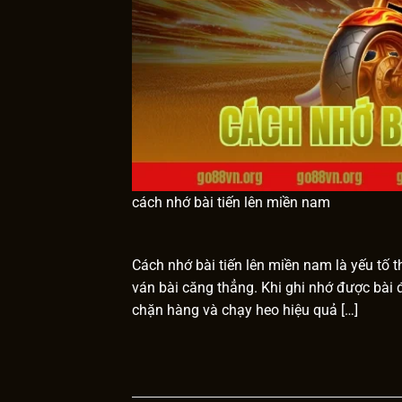
cách nhớ bài tiến lên miền nam
Cách nhớ bài tiến lên miền nam là yếu tố t
ván bài căng thẳng. Khi ghi nhớ được bài 
chặn hàng và chạy heo hiệu quả […]