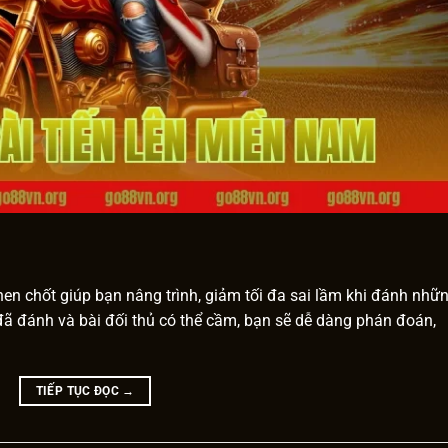
hen chốt giúp bạn nâng trình, giảm tối đa sai lầm khi đánh nhữ
đã đánh và bài đối thủ có thể cầm, bạn sẽ dễ dàng phán đoán,
TIẾP TỤC ĐỌC
→