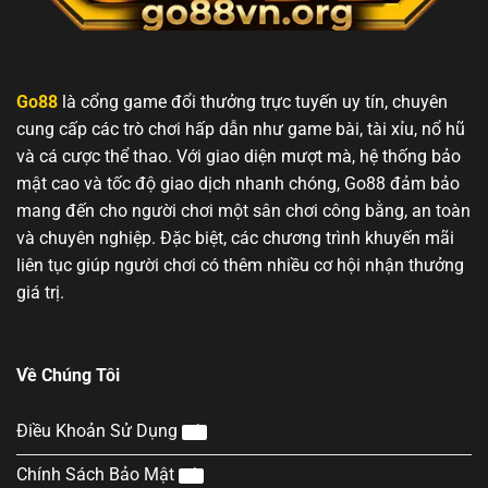
Go88
là cổng game đổi thưởng trực tuyến uy tín, chuyên
cung cấp các trò chơi hấp dẫn như game bài, tài xỉu, nổ hũ
và cá cược thể thao. Với giao diện mượt mà, hệ thống bảo
mật cao và tốc độ giao dịch nhanh chóng, Go88 đảm bảo
mang đến cho người chơi một sân chơi công bằng, an toàn
và chuyên nghiệp. Đặc biệt, các chương trình khuyến mãi
liên tục giúp người chơi có thêm nhiều cơ hội nhận thưởng
giá trị.
Về Chúng Tôi
Điều Khoản Sử Dụng
Chính Sách Bảo Mật