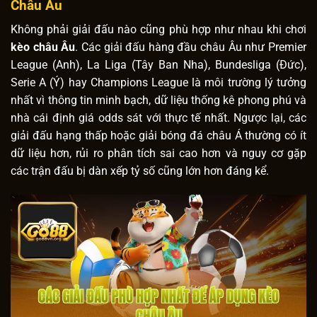
Châu Âu
Không phải giải đấu nào cũng phù hợp như nhau khi chơi
kèo châu Âu
. Các giải đấu hàng đầu châu Âu như Premier
League (Anh), La Liga (Tây Ban Nha), Bundesliga (Đức),
Serie A (Ý) hay Champions League là môi trường lý tưởng
nhất vì thông tin minh bạch, dữ liệu thống kê phong phú và
nhà cái định giá odds sát với thực tế nhất. Ngược lại, các
giải đấu hạng thấp hoặc giải bóng đá châu Á thường có ít
dữ liệu hơn, rủi ro phân tích sai cao hơn và nguy cơ gặp
các trận đấu bị dàn xếp tỷ số cũng lớn hơn đáng kể.