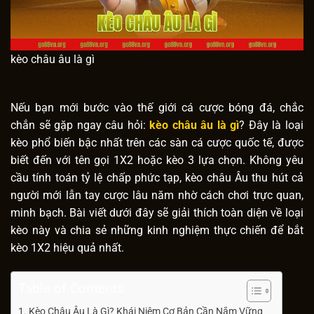
kèo châu âu là gì
Nếu bạn mới bước vào thế giới cá cược bóng đá, chắc
chắn sẽ gặp ngay câu hỏi:
kèo châu âu là gì
? Đây là loại
kèo phổ biến bậc nhất trên các sàn cá cược quốc tế, được
biết đến với tên gọi 1X2 hoặc kèo 3 lựa chọn. Không yêu
cầu tính toán tỷ lệ chấp phức tạp, kèo châu Âu thu hút cả
người mới lẫn tay cược lâu năm nhờ cách chơi trực quan,
minh bạch. Bài viết dưới đây sẽ giải thích toàn diện về loại
kèo này và chia sẻ những kinh nghiệm thực chiến để bắt
kèo 1X2 hiệu quả nhất.
Table of Contents
Kèo Châu Âu Là Gì? Khái Niệm Cơ Bản Cần Nắm Vững