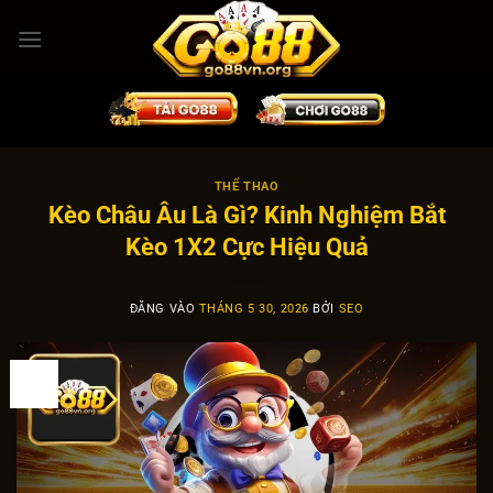
Bỏ
qua
nội
dung
THỂ THAO
Kèo Châu Âu Là Gì? Kinh Nghiệm Bắt
Kèo 1X2 Cực Hiệu Quả
ĐĂNG VÀO
THÁNG 5 30, 2026
BỞI
SEO
30
Th5