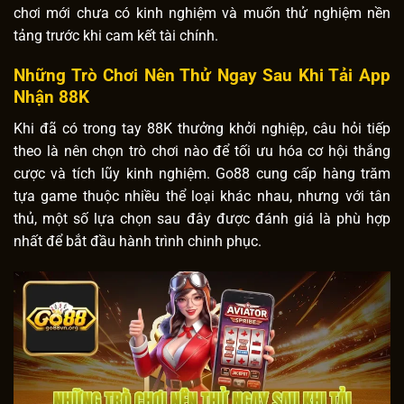
chơi mới chưa có kinh nghiệm và muốn thử nghiệm nền
tảng trước khi cam kết tài chính.
Những Trò Chơi Nên Thử Ngay Sau Khi Tải App
Nhận 88K
Khi đã có trong tay 88K thưởng khởi nghiệp, câu hỏi tiếp
theo là nên chọn trò chơi nào để tối ưu hóa cơ hội thắng
cược và tích lũy kinh nghiệm. Go88 cung cấp hàng trăm
tựa game thuộc nhiều thể loại khác nhau, nhưng với tân
thủ, một số lựa chọn sau đây được đánh giá là phù hợp
nhất để bắt đầu hành trình chinh phục.