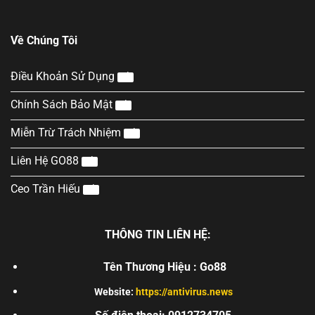
Về Chúng Tôi
Điều Khoản Sử Dụng
Chính Sách Bảo Mật
Miễn Trừ Trách Nhiệm
Liên Hệ GO88
Ceo Trần Hiếu
THÔNG TIN LIÊN HỆ:
Tên Thương Hiệu : Go88
Website:
https://antivirus.news