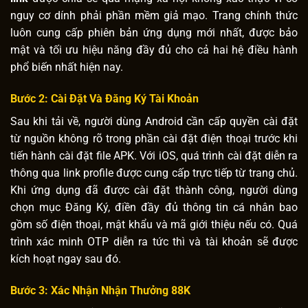
nguy cơ dính phải phần mềm giả mạo. Trang chính thức
luôn cung cấp phiên bản ứng dụng mới nhất, được bảo
mật và tối ưu hiệu năng đầy đủ cho cả hai hệ điều hành
phổ biến nhất hiện nay.
Bước 2: Cài Đặt Và Đăng Ký Tài Khoản
Sau khi tải về, người dùng Android cần cấp quyền cài đặt
từ nguồn không rõ trong phần cài đặt điện thoại trước khi
tiến hành cài đặt file APK. Với iOS, quá trình cài đặt diễn ra
thông qua link profile được cung cấp trực tiếp từ trang chủ.
Khi ứng dụng đã được cài đặt thành công, người dùng
chọn mục Đăng Ký, điền đầy đủ thông tin cá nhân bao
gồm số điện thoại, mật khẩu và mã giới thiệu nếu có. Quá
trình xác minh OTP diễn ra tức thì và tài khoản sẽ được
kích hoạt ngay sau đó.
Bước 3: Xác Nhận Nhận Thưởng 88K