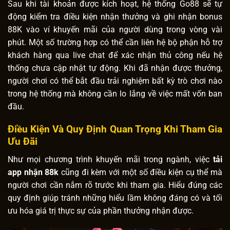
Sau khi tài khoản được kích hoạt, hệ thống Go88 sẽ tự
động kiểm tra điều kiện nhận thưởng và ghi nhận bonus
88K vào ví khuyến mãi của người dùng trong vòng vài
phút. Một số trường hợp có thể cần liên hệ bộ phận hỗ trợ
khách hàng qua live chat để xác nhận thủ công nếu hệ
thống chưa cập nhật tự động. Khi đã nhận được thưởng,
người chơi có thể bắt đầu trải nghiệm bất kỳ trò chơi nào
trong hệ thống mà không cần lo lắng về việc mất vốn ban
đầu.
Điều Kiện Và Quy Định Quan Trọng Khi Tham Gia
Ưu Đãi
Như mọi chương trình khuyến mãi trong ngành, việc
tải
app nhận 88k
cũng đi kèm với một số điều kiện cụ thể mà
người chơi cần nắm rõ trước khi tham gia. Hiểu đúng các
quy định giúp tránh những hiểu lầm không đáng có và tối
ưu hóa giá trị thực sự của phần thưởng nhận được.