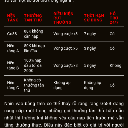
so với một số đối thủ trong ngành.
ĐIỀU KIỆN
HỖ
NỀN
THƯỞNG
THỜI HẠN
RÚT
TRỢ
TẢNG
TÂN THỦ
SỬ DỤNG
THƯỞNG
24/7
88K không
Go88
Vòng cược x3
7 ngày
Có
cần nạp
Nền
50K khi nạp
Vòng cược x5
3 ngày
Có
tảng A
lần đầu
100% nạp
Nền
đầu tối đa
Vòng cược x8
5 ngày
Không
tảng B
200K
Không có
Nền
Không áp
Không áp
thưởng tân
Có
tảng C
dụng
dụng
thủ
Nhìn vào bảng trên có thể thấy rõ ràng rằng Go88 đang
cung cấp một trong những gói thưởng tân thủ hấp dẫn
nhất thị trường khi không yêu cầu nạp tiền trước mà vẫn
tặng thưởng thực. Điều này đặc biệt có giá trị với người