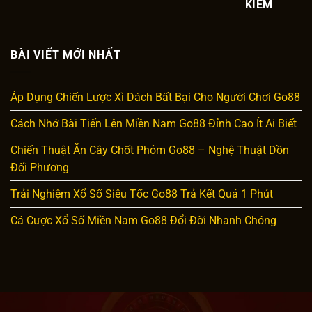
KIẾM
BÀI VIẾT MỚI NHẤT
Áp Dụng Chiến Lược Xì Dách Bất Bại Cho Người Chơi Go88
Cách Nhớ Bài Tiến Lên Miền Nam Go88 Đỉnh Cao Ít Ai Biết
Chiến Thuật Ăn Cây Chốt Phỏm Go88 – Nghệ Thuật Dồn
Đối Phương
Trải Nghiệm Xổ Số Siêu Tốc Go88 Trả Kết Quả 1 Phút
Cá Cược Xổ Số Miền Nam Go88 Đổi Đời Nhanh Chóng