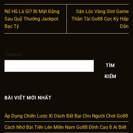
Nổ Hũ Là Gì? Bí Mật Đằng
Săn Lộc Vàng Slot Game
Sau Quỹ Thưởng Jackpot
Thần Tài Go88 Cực Kỳ Hấp
Bạc Tỷ
Dẫn
Tìm kiếm
TÌM
KIẾM
BÀI VIẾT MỚI NHẤT
Áp Dụng Chiến Lược Xì Dách Bất Bại Cho Người Chơi Go88
Cách Nhớ Bài Tiến Lên Miền Nam Go88 Đỉnh Cao Ít Ai Biết