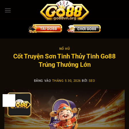
Bỏ
qua
nội
dung
NỔ HŨ
Cốt Truyện Sơn Tinh Thủy Tinh Go88
Trúng Thưởng Lớn
ĐĂNG VÀO
THÁNG 5 30, 2026
BỞI
SEO
30
Th5