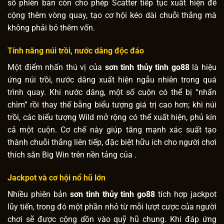
số phiên bản còn cho phép Scatter tiếp tục xuất hiện để
cộng thêm vòng quay, tạo cơ hội kéo dài chuỗi thắng mà
không phải bỏ thêm vốn.
Tính năng núi trồi, nước dâng độc đáo
Một điểm nhấn thú vị của
sơn tinh thủy tinh go88
là hiệu
ứng núi trồi, nước dâng xuất hiện ngẫu nhiên trong quá
trình quay. Khi nước dâng, một số cuộn có thể bị “nhấn
chìm” rồi thay thế bằng biểu tượng giá trị cao hơn; khi núi
trồi, các biểu tượng Wild mở rộng có thể xuất hiện, phủ kín
cả một cuộn. Cơ chế này giúp tăng mạnh xác suất tạo
thành chuỗi thắng liên tiếp, đặc biệt hữu ích cho người chơi
thích săn Big Win trên nền tảng của .
Jackpot và cơ hội nổ hũ lớn
Nhiều phiên bản
sơn tinh thủy tinh go88
tích hợp jackpot
lũy tiến, trong đó một phần nhỏ từ mỗi lượt cược của người
chơi sẽ được cộng dồn vào quỹ hũ chung. Khi đáp ứng