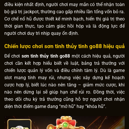
điều kiện nhất định, người chơi may mắn có thể nhận toàn
bộ giá trị jackpot, thường cao gấp nhiều lần tổng vốn bỏ ra.
Cơ chế nổ hũ được thiết kế minh bạch, hiển thị giá trị theo
thời gian thực, tạo cảm giác hồi hộp và là động lực để
người chơi duy trì nhịp quay ổn định.
Chiến lược chơi sơn tinh thủy tinh go88 hiệu quả
Để chơi
sơn tinh thủy tinh go88
một cách hiệu quả, người
chơi cần kết hợp hiểu biết về luật, bảng trả thưởng với
chiến lược quản lý vốn và điều chỉnh tâm lý. Dù là game
slot mang tính may rủi, nhưng việc xây dựng kế hoạch
cược hợp lý, biết lúc nào nên tăng – giảm mức cược, khi
nào nên dừng lại sẽ giúp hạn chế rủi ro. Đồng thời, việc
theo dõi chu kỳ trả thưởng cũng hỗ trợ người chơi nhận
diện thời điểm game đang “mở hũ” hay “khóa hũ”.