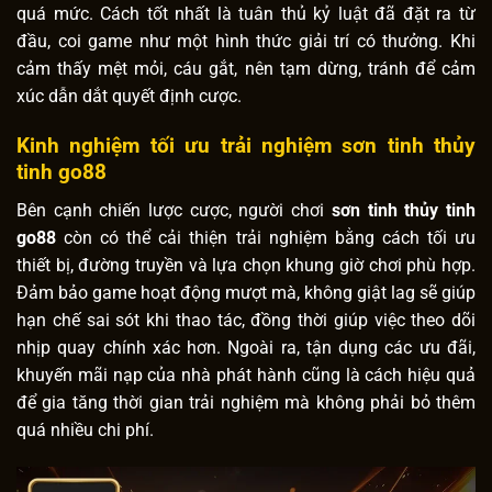
quá mức. Cách tốt nhất là tuân thủ kỷ luật đã đặt ra từ
đầu, coi game như một hình thức giải trí có thưởng. Khi
cảm thấy mệt mỏi, cáu gắt, nên tạm dừng, tránh để cảm
xúc dẫn dắt quyết định cược.
Kinh nghiệm tối ưu trải nghiệm sơn tinh thủy
tinh go88
Bên cạnh chiến lược cược, người chơi
sơn tinh thủy tinh
go88
còn có thể cải thiện trải nghiệm bằng cách tối ưu
thiết bị, đường truyền và lựa chọn khung giờ chơi phù hợp.
Đảm bảo game hoạt động mượt mà, không giật lag sẽ giúp
hạn chế sai sót khi thao tác, đồng thời giúp việc theo dõi
nhịp quay chính xác hơn. Ngoài ra, tận dụng các ưu đãi,
khuyến mãi nạp của nhà phát hành cũng là cách hiệu quả
để gia tăng thời gian trải nghiệm mà không phải bỏ thêm
quá nhiều chi phí.