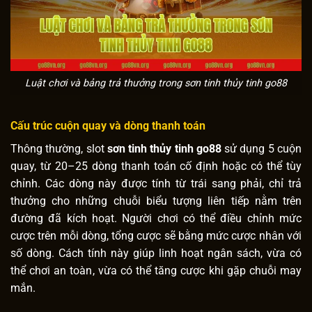
Luật chơi và bảng trả thưởng trong sơn tinh thủy tinh go88
Cấu trúc cuộn quay và dòng thanh toán
Thông thường, slot
sơn tinh thủy tinh go88
sử dụng 5 cuộn
quay, từ 20–25 dòng thanh toán cố định hoặc có thể tùy
chỉnh. Các dòng này được tính từ trái sang phải, chỉ trả
thưởng cho những chuỗi biểu tượng liên tiếp nằm trên
đường đã kích hoạt. Người chơi có thể điều chỉnh mức
cược trên mỗi dòng, tổng cược sẽ bằng mức cược nhân với
số dòng. Cách tính này giúp linh hoạt ngân sách, vừa có
thể chơi an toàn, vừa có thể tăng cược khi gặp chuỗi may
mắn.