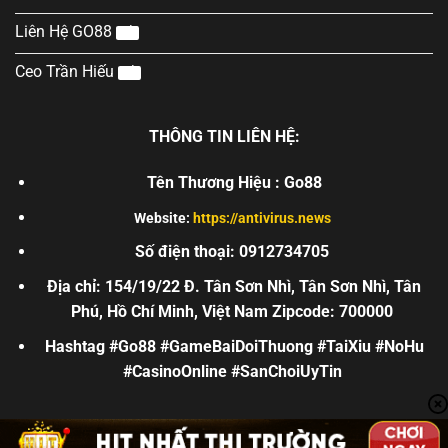
Liên Hệ GO88
Ceo Trần Hiếu
THÔNG TIN LIÊN HỆ:
Tên Thương Hiệu : Go88
Website:
https://antivirus.news
Số điện thoại: 0912734705
Địa chỉ: 154/19/22 Đ. Tân Sơn Nhì, Tân Sơn Nhì, Tân
Phú, Hồ Chí Minh, Việt Nam Zipcode: 700000
Hashtag #Go88 #GameBaiDoiThuong #TaiXiu #NoHu
#CasinoOnline #SanChoiUyTin