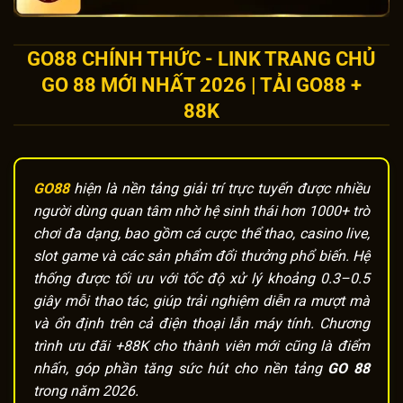
GO88 CHÍNH THỨC - LINK TRANG CHỦ
GO 88 MỚI NHẤT 2026 | TẢI GO88 +
88K
GO88
hiện là nền tảng giải trí trực tuyến được nhiều
người dùng quan tâm nhờ hệ sinh thái hơn 1000+ trò
chơi đa dạng, bao gồm cá cược thể thao, casino live,
slot game và các sản phẩm đổi thưởng phổ biến. Hệ
thống được tối ưu với tốc độ xử lý khoảng 0.3–0.5
giây mỗi thao tác, giúp trải nghiệm diễn ra mượt mà
và ổn định trên cả điện thoại lẫn máy tính. Chương
trình ưu đãi +88K cho thành viên mới cũng là điểm
nhấn, góp phần tăng sức hút cho nền tảng
GO 88
trong năm 2026.